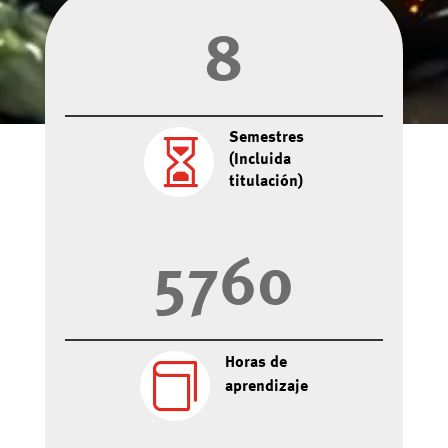
&#x3b;
8
Semestres

(Incluida
titulación)
5760
Horas de

aprendizaje