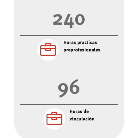
240
Horas practicas

preprofesionales
96
Horas de

vinculación