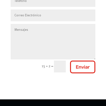
Enviar
15 + 2
=