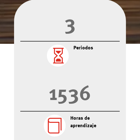
&#x3b;
3
Periodos

1536
Horas de

aprendizaje