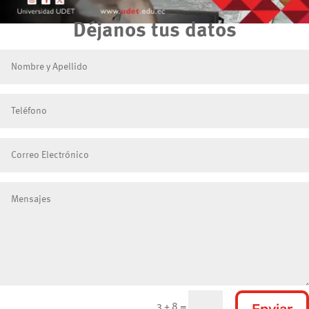
Déjanos tus datos
Enviar
3 + 8
=