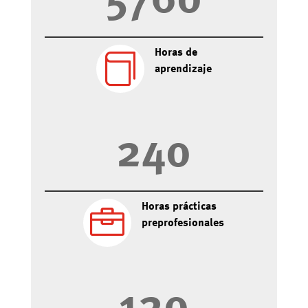
5760
Horas de

aprendizaje
240
Horas prácticas

preprofesionales