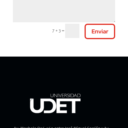
Enviar
7 + 3
=