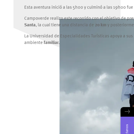
Esta aventura inició a las 5h00 y culminó a las 19h00 fu
Campoverde realizo este recorrido con el objetivo de pre
Santa
, la cual tiene una distancia de
20 km
y posteriorme
La Universidad de Especialidades Turísticas apoya a sus
ambiente
familiar
.
→
Contáctanos