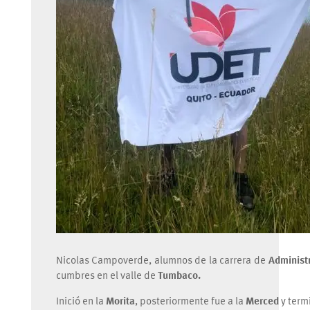
Nicolas Campoverde, alumnos de la carrera de
Administr
cumbres en el valle de
Tumbaco.
Inició en la
Morita
, posteriormente fue a la
Merced
y term