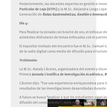
Posteriormente, las docentes expertas en gestión e innov
Particular de Loja (UTPL)
y la M.Sc. Alejandra Longa Lope
Generación de
Rutas Gastronómicas, Gestión e Innovaci
Día 4:
Para finalizar la jornada con broche de oro, el enfoque de
asistentes disfrutaron de temas enfocados con el patrimo
El expositor invitado del encuentro fue el M.Sc. Samuel Gu
de la radio digital como medio de difusión para el turism
Testimonio:
La M.Sc. Nataly Cáceres, organizadora del evento y docen
Primera
Jornada Científica de Investigación Académica,
R
Cáceres dijo: “Fue une experiencia enriquecedora para lo
resultados de las investigaciones desarrolladas durante 
A futuro se busca “motivar a que los estudiantes sigan in
difusión del conocimiento.”, mencionó la docente invest