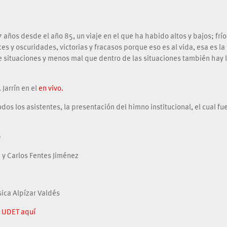
7 años desde el año 85, un viaje en el que ha habido altos y bajos; frío
es y oscuridades, victorias y fracasos porque eso es al vida, esa es la
e situaciones y menos mal que dentro de las situaciones también hay 
 Jarrín en el
en vivo.
os los asistentes, la presentación del himno institucional, el cual fu
D
 y Carlos Fentes Jiménez
ssica Alpízar Valdés
d UDET aquí