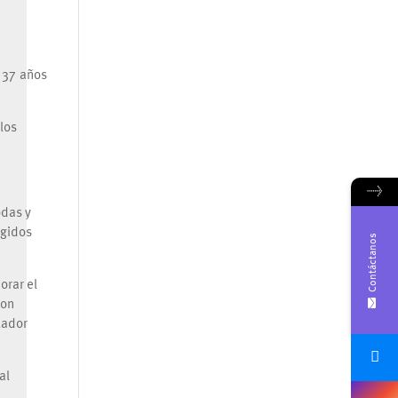
 37 años
los
→
odas y
egidos
Contáctanos
orar el
con
uador
al