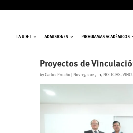
LA UDET
ADMISIONES
PROGRAMAS ACADÉMICOS
Proyectos de Vinculació
by
Carlos Proaño
|
Nov 13, 2025
|
1
,
NOTICIAS
,
VINC