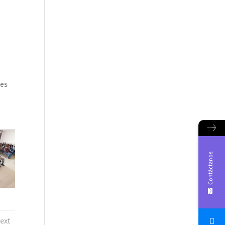
nes
→
Contáctanos
ext