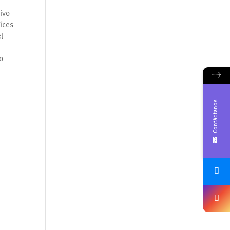
ivo
aíces
l
o
→
Contáctanos