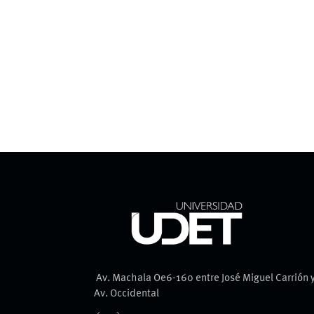
Av. Machala Oe6-160 entre José Miguel Carrión 
Av. Occidental