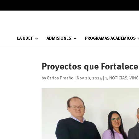
LA UDET
ADMISIONES
PROGRAMAS ACADÉMICOS
Proyectos que Fortalece
by
Carlos Proaño
|
Nov 28, 2024
|
1
,
NOTICIAS
,
VINC