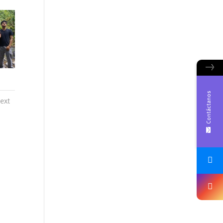
→
Contáctanos
ext